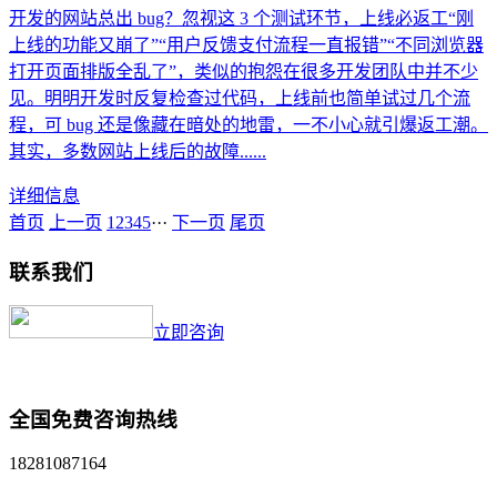
开发的网站总出 bug？忽视这 3 个测试环节，上线必返工“刚
上线的功能又崩了”“用户反馈支付流程一直报错”“不同浏览器
打开页面排版全乱了”，类似的抱怨在很多开发团队中并不少
见。明明开发时反复检查过代码，上线前也简单试过几个流
程，可 bug 还是像藏在暗处的地雷，一不小心就引爆返工潮。
其实，多数网站上线后的故障......
详细信息
首页
上一页
1
2
3
4
5
···
下一页
尾页
联系我们
立即咨询
全国免费咨询热线
18281087164