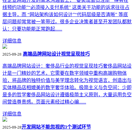
在企业网站开发的需求沟通会上，“要实现会员注册”“得有在
线预约功能”“必须接入支付系统” 这类关于功能的诉求往往占
据主导，而 “网站架构该如何设计”“代码层级是否清晰” 等底
层问题却常常被一笔带过。很多企业决策者甚至开发团队都默
认：只要功能能正常跑起......
详细信息
高端品牌网站设计视觉呈现技巧
2025-09-28
高端品牌网站设计：奢侈品行业的视觉呈现技巧奢侈品网站设
计是一门精妙的艺术，它需要在数字领域中重构高端购物体
验，将品牌的独特价值与美学理念转化为视觉语言，创造出与
实体精品店相媲美的数字奢华体验。极简主义与负空间：少即
是多的哲学奢侈品网站设计遵循极简主义原则，大量运用负空
间营造尊贵感。页面元素经过精心编......
详细信息
​开发网站不能忽视的3个测试环节
2025-09-28