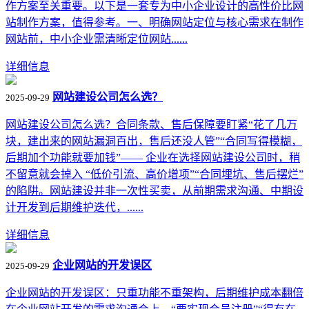
作方案至关重要。以下是一套专为中小企业设计的高性价比网
站制作方案，值得参考。一、明确网站定位与核心需求在制作
网站前，中小企业需清晰定位网站......
详细信息
网站建设公司怎么选？
2025-09-29
网站建设公司怎么选？合同条款、售后保障要盯紧“花了几万
块，建出来的网站漏洞百出，售后还没人管”“合同写得模糊，
后期加个功能就要加钱”—— 企业在选择网站建设公司时，稍
不留意就会掉入 “低价引流、高价增项”“合同埋坑、售后摆烂”
的陷阱。网站建设并非一次性买卖，从前期需求沟通、中期设
计开发到后期维护迭代，......
详细信息
企业网站的开发误区
2025-09-29
企业网站的开发误区：只重功能不重架构，后期维护成本翻倍