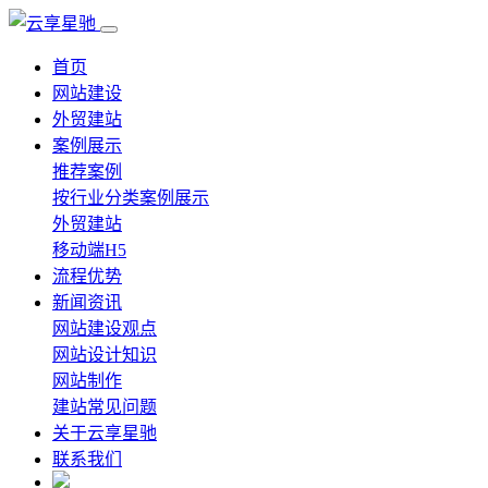
首页
网站建设
外贸建站
案例展示
推荐案例
按行业分类案例展示
外贸建站
移动端H5
流程优势
新闻资讯
网站建设观点
网站设计知识
网站制作
建站常见问题
关于云享星驰
联系我们