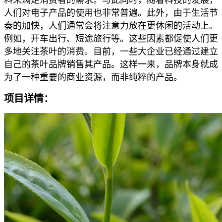
人们对电子产品的使用也非常普遍。此外，由于生活节
奏的加快，人们通常会将注意力放在更休闲的活动上。
例如，开车出行、短途旅行等。这些因素都促使人们更
多地关注茶叶的消费。目前，一些大企业已经通过建立
自己的茶叶品牌销售其产品。这样一来，品牌本身就成
为了一种重要的商业资源，而非纯粹的产品。
项目详情：