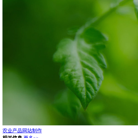
农业产品网站制作