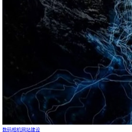
数码相机网站建设